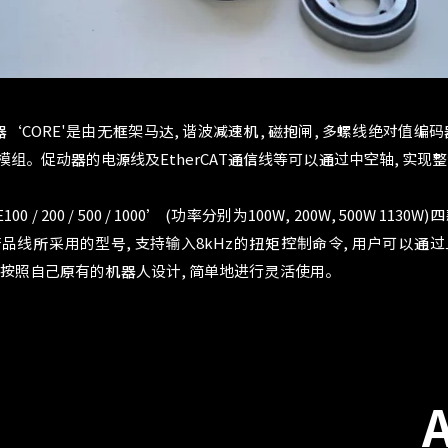
器‘CORE'是由无框架马达, 谐波减速机, 磁抱闸, 多螺线绝对值编码器, E
组。促动器的电源线及EtherCAT通信线等可以通过中空轴, 实现
100 / 200 / 500 / 1000’ (功率分别为100W, 200W, 500
’ 产品线所采用的型号, 支持输入8kHz的扭矩控制命令, 用户可
可以按照自己原有的机器人设计, 简单地进行灵活使用。