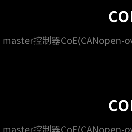
CO
master控制器CoE(CANopen-ov
CO
master控制器CoE(CANopen-ov