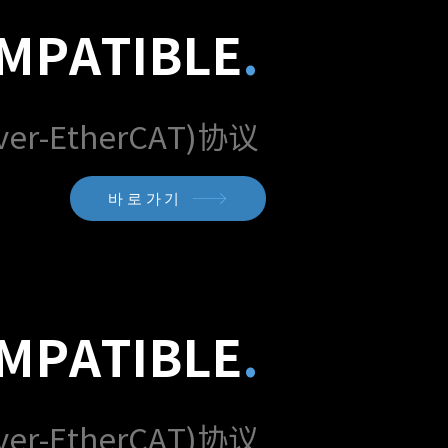
MPATIBLE
.
er-EtherCAT)协议
바로가기
MPATIBLE
.
er-EtherCAT)协议