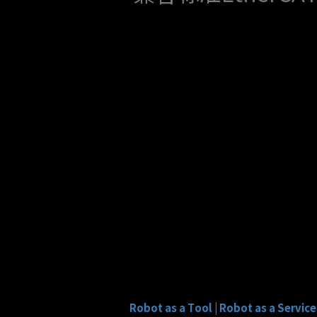
Robot as a Tool |
Robot as a Service