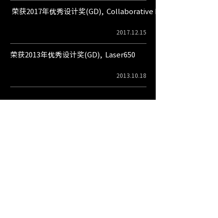
荣获2017年优秀设计奖(GD), Collaborative Robot, Indy7
2017.12.15
荣获2013年优秀设计奖(GD), Laser650
2013.10.18
Robot as a Tool
Robot as a Service
Robots for Every Workplace
㈜뉴로메카