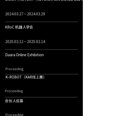
2024.03.27
~
2024.03.29
KRoC 机器人学会
2025.02.12
~
2025.02.14
Daara Online Exhibition
Proceeding
K-ROBOT（KAR线上展）
Proceeding
合伙人招募
Proceeding