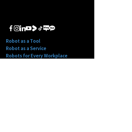
Robot as a Tool
Robot as a Service
Robots for Every Workplace
㈜뉴로메카
본사
서울특별시 성동구 아차산로
78 (04782)
대표전화
1661-0773
​영업
sales@neuromeka.com
마케팅/홍보
pr@neuromeka.com
​포항지사
경북 포항시 북구 흥해읍 죽천리
698-2 (37948)